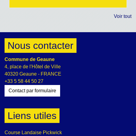
Voir tout
Nous contacter
Commune de Geaune
4, place de l'Hôtel de Ville
40320 Geaune - FRANCE
+33 5 58 44 50 27
Contact par formulaire
Liens utiles
Course Landaise Pickwick