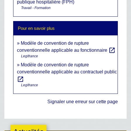
publique hospitalière (FPH)
Travail - Formation
Pour en savoir plus
Modèle de convention de rupture
open_in_new
conventionnelle applicable au fonctionnaire
Legifrance
Modèle de convention de rupture
conventionnelle applicable au contractuel public
open_in_new
Legifrance
Signaler une erreur sur cette page