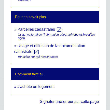
Pour en savoir plus
open_in_new
Parcelles cadastrales
Institut national de l'information géographique et forestière
(IGN)
Usage et diffusion de la documentation
open_in_new
cadastrale
Ministère chargé des finances
Comment faire si...
J'achète un logement
Signaler une erreur sur cette page