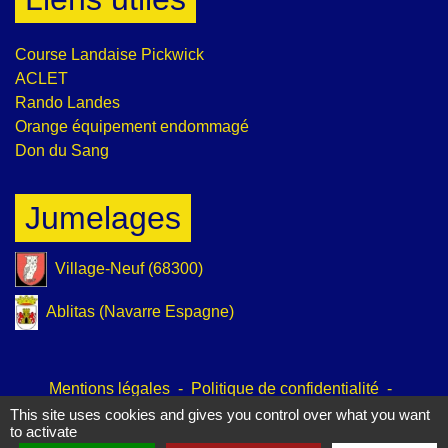
Course Landaise Pickwick
ACLET
Rando Landes
Orange équipement endommagé
Don du Sang
Jumelages
Village-Neuf (68300)
Ablitas (Navarre Espagne)
Mentions légales
-
Politique de confidentialité
-
Accessibilité
-
Plan du site
-
Gestion des cookies
This site uses cookies and gives you control over what you want
to activate