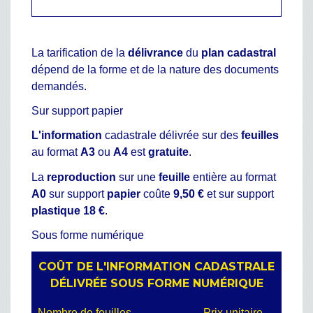
La tarification de la
délivrance
du
plan cadastral
dépend de la forme et de la nature des documents
demandés.
Sur support papier
L'information
cadastrale délivrée sur des
feuilles
au format
A3
ou
A4
est
gratuite
.
La
reproduction
sur une
feuille
entière au format
A0
sur support
papier
coûte
9,50 €
et sur support
plastique
18 €
.
Sous forme numérique
COÛT DE L'INFORMATION CADASTRALE
DÉLIVRÉE SOUS FORME NUMÉRIQUE
Nombre de feuilles
Prix unitaire