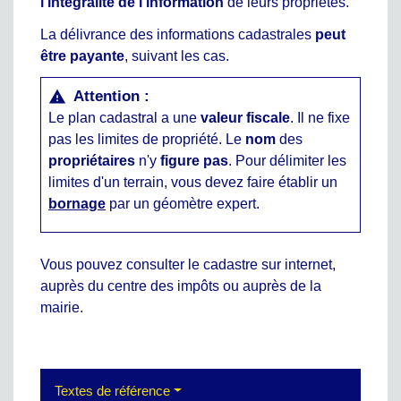
l'intégralité de l'information
de leurs propriétés.
La délivrance des informations cadastrales
peut
être payante
, suivant les cas.
Attention :
warning
Le plan cadastral a une
valeur fiscale
. Il ne fixe
pas les limites de propriété. Le
nom
des
propriétaires
n'y
figure pas
. Pour délimiter les
limites d'un terrain, vous devez faire établir un
bornage
par un géomètre expert.
Vous pouvez consulter le cadastre sur internet,
auprès du centre des impôts ou auprès de la
mairie.
Textes de référence